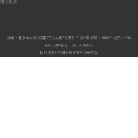
使命愿景
地址：北京市东城区朝阳门北大街3号五矿广场A座 邮编：100010 电话：010-
60163100 传真：010-60169198
版权所有©中国金属矿业经济研究院