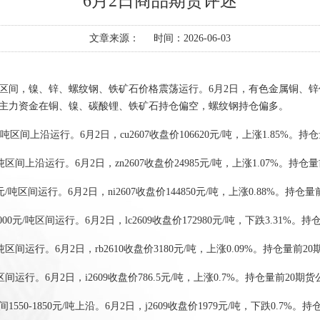
6月2日商品期货评述
文章来源：
时间：2026-06-03
区间，镍、锌、螺纹钢、铁矿石价格震荡运行。
6
月
2
日，有色金属铜、锌
主力资金在铜、镍、碳酸锂、铁矿石持仓偏空，螺纹钢持仓偏多。
吨区间上沿运行。
6
月
2
日，
cu2607
收盘价
106620
元
/
吨，上涨
1.85%
。持仓
吨区间上沿运行。
6
月
2
日，
zn2607
收盘价
24985
元
/
吨，上涨
1.07%
。持仓量
元
/
吨区间运行。
6
月
2
日，
ni2607
收盘价
144850
元
/
吨，上涨
0.88%
。持仓量
000
元
/
吨区间运行。
6
月
2
日，
lc2609
收盘价
172980
元
/
吨，下跌
3.31%
。持
吨区间运行。
6
月
2
日，
rb2610
收盘价
3180
元
/
吨，上涨
0.09%
。持仓量前
20
区间运行。
6
月
2
日，
i2609
收盘价
786.5
元
/
吨，上涨
0.7%
。持仓量前
20
期货
间
1550-1850
元
/
吨上沿。
6
月
2
日，
j2609
收盘价
1979
元
/
吨，下跌
0.7%
。持