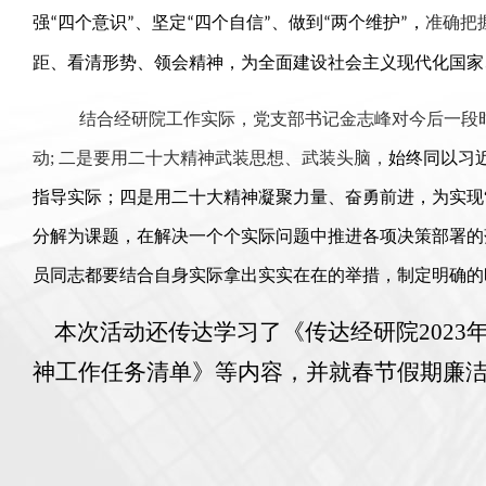
强
四个意识
、坚定
四个自信
、做到
两个维护
，
准确把
“
”
“
”
“
”
距、看清形势、领会精神，为全面建设社会主义现代化国家
结合经研院工作实际，党支部书记金志峰对今后一段
动
;
二是要用二十大精神武装思想、武装头脑，
始终同以习
指导实际；四是用二十大精神凝聚力量、奋勇前进，为实现
分解为课题，在解决一个个实际问题中推进各项决策部署的
员同志都要结合自身实际拿出实实在在的举措，制定明确的
本次活动还传达学习了《
传达经研院
2023
神工作任务清单》等内容
，并就
春节假期廉