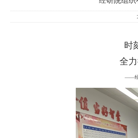
经研院组织
时
全力
——